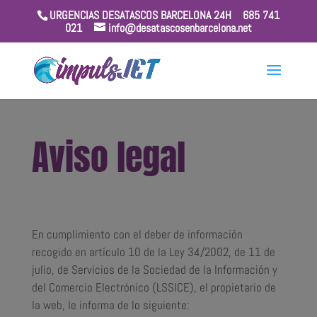
URGENCIAS DESATASCOS BARCELONA 24H
685 741
021
info@desatascosenbarcelona.net
Aviso legal
En cumplimiento con el deber de información
recogido en artículo 10 de la Ley 34/2002, de 11 de
julio, de Servicios de la Sociedad de la Información y
del Comercio Electrónico (LSSICE), el propietario de
la web, le informa de lo siguiente: